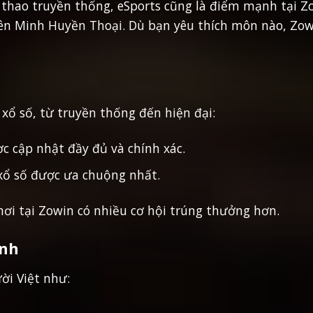
 thao truyền thống, eSports cũng là điểm mạnh tại Z
Liên Minh Huyền Thoại. Dù bạn yêu thích môn nào, Zo
 xổ số, từ truyền thống đến hiện đại:
ợc cập nhật đầy đủ và chính xác.
 xổ số được ưa chuộng nhất.
chơi tại Zowin có nhiều cơ hội trúng thưởng hơn.
ỉnh
ời Việt như: