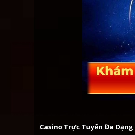
Casino Trực Tuyến Đa Dạng 