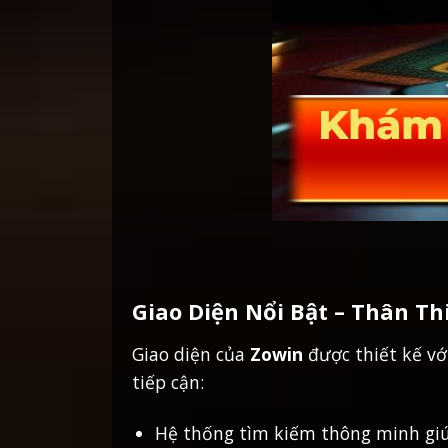
Giao Diện Nổi Bật – Thân Th
Giao diện của
Zowin
được thiết kế với
tiếp cận:
Hệ thống tìm kiếm thông minh giúp