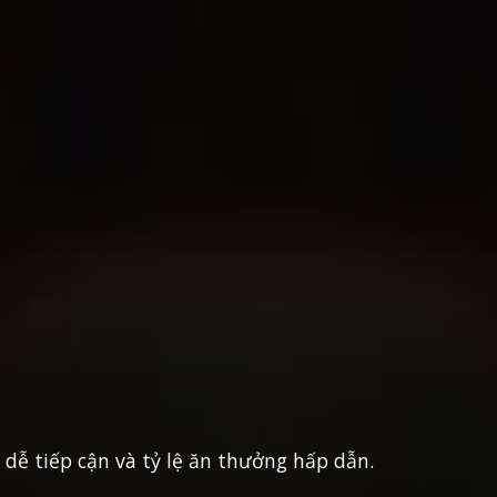
 dễ tiếp cận và tỷ lệ ăn thưởng hấp dẫn.