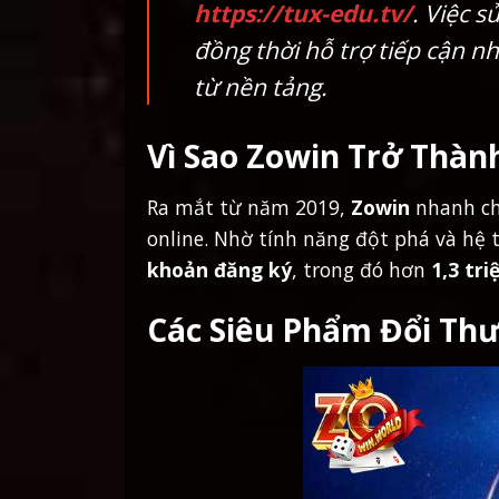
https://tux-edu.tv/
. Việc s
đồng thời hỗ trợ tiếp cận n
từ nền tảng.
Vì Sao Zowin Trở Thà
Ra mắt từ năm 2019,
Zowin
nhanh ch
online. Nhờ tính năng đột phá và hệ
khoản đăng ký
, trong đó hơn
1,3 tr
Các Siêu Phẩm Đổi Th