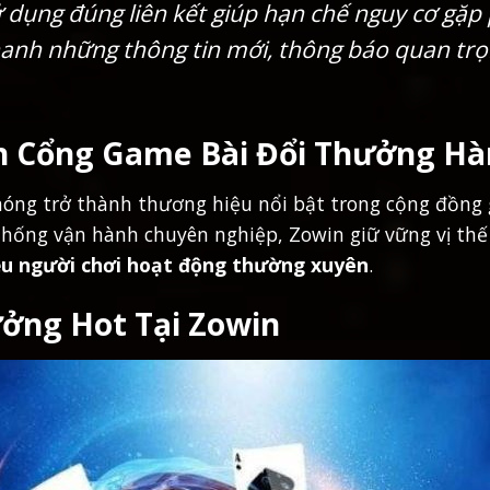
ử dụng đúng liên kết giúp hạn chế nguy cơ gặp
hanh những thông tin mới, thông báo quan trọ
nh Cổng Game Bài Đổi Thưởng H
óng trở thành thương hiệu nổi bật trong cộng đồng 
 thống vận hành chuyên nghiệp, Zowin giữ vững vị th
iệu người chơi hoạt động thường xuyên
.
ưởng Hot Tại Zowin