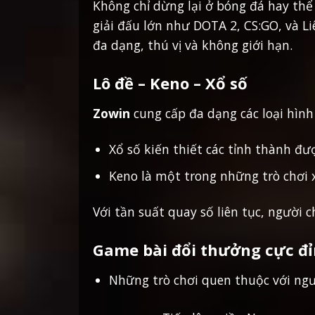
Không chỉ dừng lại ở bóng đá hay thể
giải đấu lớn như DOTA 2, CS:GO, và 
đa dạng, thú vị và không giới hạn.
Lô đề – Keno – Xổ số
Zowin
cung cấp đa dạng các loại hình
Xổ số kiến thiết các tỉnh thành đư
Keno là một trong những trò chơi
Với tần suất quay số liên tục, người 
Game bài đổi thưởng cực đ
Những trò chơi quen thuộc với ngư