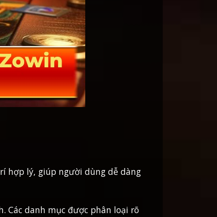
trí hợp lý, giúp người dùng dễ dàng
h. Các danh mục được phân loại rõ