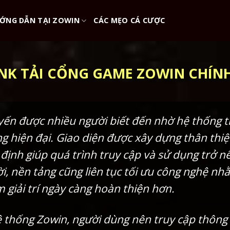
ỚNG DẪN TẠI ZOWIN
CÁC MẸO CÁ CƯỢC
INK TẢI CỔNG GAME ZOWIN CHÍN
yến được nhiều người biết đến nhờ hệ thống t
 hiện đại. Giao diện được xây dựng thân thiệ
ịnh giúp quá trình truy cập và sử dụng trở nê
ời, nền tảng cũng liên tục tối ưu công nghệ n
 giải trí ngày càng hoàn thiện hơn.
 thống Zowin, người dùng nên truy cập thông 