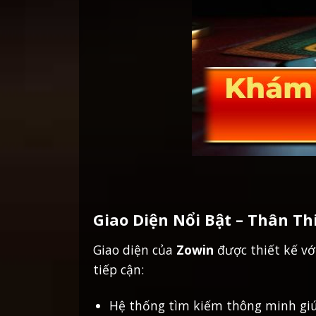
Giao Diện Nổi Bật – Thân Th
Giao diện của
Zowin
được thiết kế với
tiếp cận:
Hệ thống tìm kiếm thông minh giúp