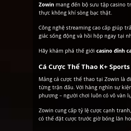
Zowin
mang đến bộ sưu tập casino t
thực không khí sòng bạc thật.
Công nghệ streaming cao cấp giúp trả
giác sống động và hồi hộp ngay tại n
Hãy khám phá thế giới
casino đỉnh 
Cá Cược Thể Thao K+ Sports 
Mảng cá cược thể thao tại Zowin là 
từng trận đấu. Với hàng nghìn sự kiện
phương – người chơi luôn có vô vàn l
Zowin cung cấp tỷ lệ cược cạnh tranh
có thể đặt cược trước giờ bóng lăn ho