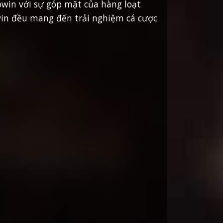
owin với sự góp mặt của hàng loạt
win đều mang đến trải nghiệm cá cược