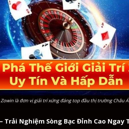
Zowin là đơn vị giải trí xứng đáng top đầu thị trường Châu Á
– Trải Nghiệm Sòng Bạc Đỉnh Cao Ngay 