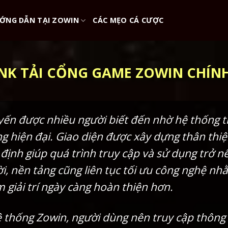
ỚNG DẪN TẠI ZOWIN
CÁC MẸO CÁ CƯỢC
INK TẢI CỔNG GAME ZOWIN CHÍN
yến được nhiều người biết đến nhờ hệ thống t
 hiện đại. Giao diện được xây dựng thân thiệ
ịnh giúp quá trình truy cập và sử dụng trở nê
ời, nền tảng cũng liên tục tối ưu công nghệ n
 giải trí ngày càng hoàn thiện hơn.
 thống Zowin, người dùng nên truy cập thông 