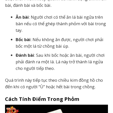
bài, đánh bài và bốc bài.
Ăn bài
: Người chơi có thể ăn lá bài ngửa trên
bàn nếu có thể ghép thành phỏm với bài trong
tay.
Bốc bài
: Nếu không ăn được, người chơi phải
bốc một lá từ chồng bài úp.
Đánh bài
: Sau khi bốc hoặc ăn bài, người chơi
phải đánh ra một lá. Lá này trở thành lá ngửa
cho người tiếp theo.
Quá trình này tiếp tục theo chiều kim đồng hồ cho
đến khi có người “Ù” hoặc hết bài trong chồng.
Cách Tính Điểm Trong Phỏm