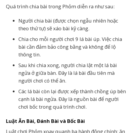
Quá trình chia bài trong Phỏm diễn ra như sau:
Người chia bài (được chọn ngẫu nhiên hoặc
theo thứ tự) sẽ xáo bài kỹ càng.
Chia cho mỗi người chơi 9 lá bài úp. Việc chia
bài cần đảm bảo công bằng và không để lộ
thông tin.
Sau khi chia xong, người chia lật một lá bài
ngửa ở giữa bàn. Đây là lá bài đầu tiên mà
người chơi có thể ăn.
Các lá bài còn lại được xếp thành chồng úp bên
cạnh lá bài ngửa. Đây là nguồn bài để người
chơi bốc trong quá trình chơi.
Luật Ăn Bài, Đánh Bài và Bốc Bài
Luật chơi Phỏm xoay quanh ba hành động chính: ăn