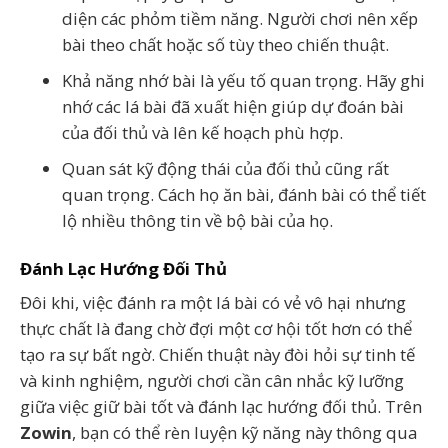
diện các phỏm tiềm năng. Người chơi nên xếp
bài theo chất hoặc số tùy theo chiến thuật.
Khả năng nhớ bài là yếu tố quan trọng. Hãy ghi
nhớ các lá bài đã xuất hiện giúp dự đoán bài
của đối thủ và lên kế hoạch phù hợp.
Quan sát kỹ động thái của đối thủ cũng rất
quan trọng. Cách họ ăn bài, đánh bài có thể tiết
lộ nhiều thông tin về bộ bài của họ.
Đánh Lạc Hướng Đối Thủ
Đôi khi, việc đánh ra một lá bài có vẻ vô hại nhưng
thực chất là đang chờ đợi một cơ hội tốt hơn có thể
tạo ra sự bất ngờ. Chiến thuật này đòi hỏi sự tinh tế
và kinh nghiệm, người chơi cần cân nhắc kỹ lưỡng
giữa việc giữ bài tốt và đánh lạc hướng đối thủ. Trên
Zowin
, bạn có thể rèn luyện kỹ năng này thông qua