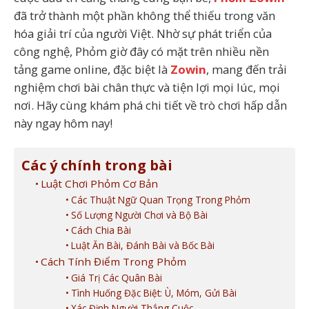
đã trở thành một phần không thể thiếu trong văn
hóa giải trí của người Việt. Nhờ sự phát triển của
công nghệ, Phỏm giờ đây có mặt trên nhiều nền
tảng game online, đặc biệt là
Zowin
, mang đến trải
nghiệm chơi bài chân thực và tiện lợi mọi lúc, mọi
nơi. Hãy cùng khám phá chi tiết về trò chơi hấp dẫn
này ngay hôm nay!
Các ý chính trong bài
Luật Chơi Phỏm Cơ Bản
Các Thuật Ngữ Quan Trọng Trong Phỏm
Số Lượng Người Chơi và Bộ Bài
Cách Chia Bài
Luật Ăn Bài, Đánh Bài và Bốc Bài
Cách Tính Điểm Trong Phỏm
Giá Trị Các Quân Bài
Tình Huống Đặc Biệt: Ù, Móm, Gửi Bài
Xác Định Người Thắng Cuộc