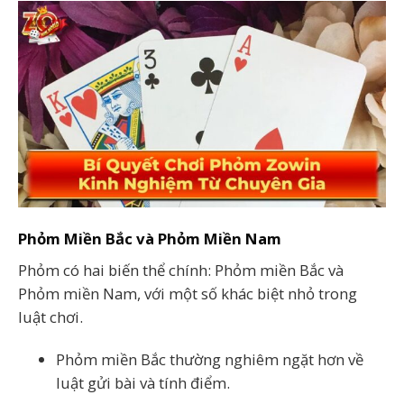
Phỏm Miền Bắc và Phỏm Miền Nam
Phỏm có hai biến thể chính: Phỏm miền Bắc và
Phỏm miền Nam, với một số khác biệt nhỏ trong
luật chơi.
Phỏm miền Bắc thường nghiêm ngặt hơn về
luật gửi bài và tính điểm.